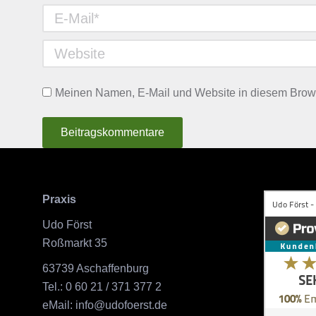
E-Mail *
Website
Meinen Namen, E-Mail und Website in diesem Browse
Beitragskommentare
Praxis
Udo Först
Roßmarkt 35
63739 Aschaffenburg
Tel.: 0 60 21 / 371 377 2
eMail: info@udofoerst.de