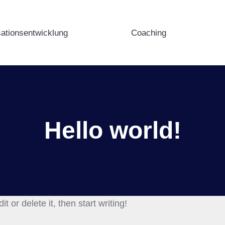
ationsentwicklung
Coaching
Hello world!
 or delete it, then start writing!