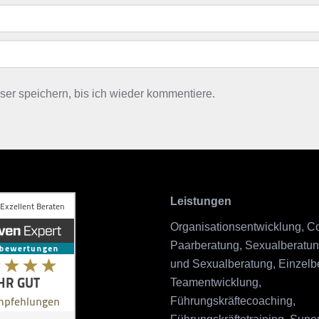
r speichern, bis ich wieder kommentiere.
Leistungen
Organisationsentwicklung, C
Paarberatung, Sexualberatun
und Sexualberatung, Einzelb
Teamentwicklung,
Führungskräftecoaching,